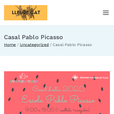
Skip
to
lleure.cat
Just another WordPress site
content
Casal Pablo Picasso
Home
Uncategorized
Casal Pablo Picasso