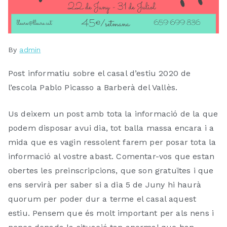
By
P
P
admin
o
o
Post informatiu sobre el casal d’estiu 2020 de
s
s
l’escola Pablo Picasso a Barberà del Vallès.
t
t
e
e
d
d
Us deixem un post amb tota la informació de la que
o
i
podem disposar avui dia, tot balla massa encara i a
n
n
mida que es vagin ressolent farem per posar tota la
2
U
informació al vostre abast. Comentar-vos que estan
5
n
obertes les preinscripcions, que son gratuïtes i que
/
c
ens servirà per saber si a dia 5 de Juny hi haurà
0
a
quorum per poder dur a terme el casal aquest
5
t
estiu. Pensem que és molt important per als nens i
/
e
2
g