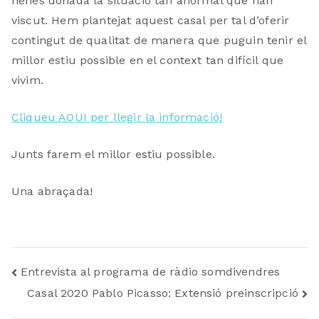
nenes donada la situació tan anormal que han
0
o
viscut. Hem plantejat aquest casal per tal d’oferir
2
r
contingut de qualitat de manera que puguin tenir el
0
i
millor estiu possible en el context tan difícil que
z
vivim.
e
d
Cliqueu AQUI per llegir la informació!
Junts farem el millor estiu possible.
Una abraçada!
Post
Entrevista al programa de ràdio somdivendres
Casal 2020 Pablo Picasso: Extensió preinscripció
navigation